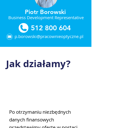
Piotr Borowski
Business Development Representative
512 800 604
p.borowski@pracownieoptyczne.pl
Jak działamy?
OFERTA
Po otrzymaniu niezbędnych
danych finansowych
przedstawimy ofertę w postaci