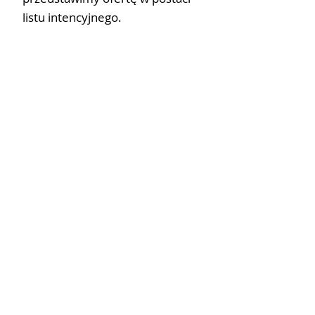
listu intencyjnego.
AUDYT
Sprawdzamy dokumenty
księgowe i prawne.